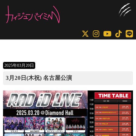
コ
ナ
ン
ビ
テ
ゲ
ン
ー
ツ
シ
へ
ョ
ス
ン
キ
に
2025年03月20日
ッ
移
プ
動
3月20日(木祝) 名古屋公演