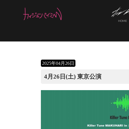
コ
ナ
ン
ビ
テ
ゲ
HOME
ン
ー
ツ
シ
へ
ョ
ス
ン
キ
に
ッ
移
2025年04月26日
プ
動
4月26日(土) 東京公演