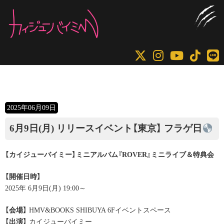
コ
ナ
ン
ビ
テ
ゲ
ン
ー
ツ
シ
へ
ョ
ス
ン
キ
に
2025年06月09日
ッ
移
プ
動
6月9日(月) リリースイベント【東京】 フラゲ日
【カイジューバイミー】ミニアルバム『ROVER』ミニライブ＆特典会
【開催日時】
2025年 6月9日(月) 19:00～
【会場】
HMV&BOOKS SHIBUYA 6Fイベントスペース
【出演】
カイジューバイミー