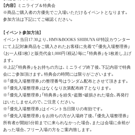
【内容】
ミニライブ＆特典会
※商品ご購入者の方優先でご入場いただけるイベントとなります。
参加方法は下記にてご確認ください。
【イベント参加方法】
イベント当日17:30より、HMV&BOOKS SHIBUYA 6F特設カウンター
にて上記対象商品をご購入されたお客様に先着で「優先入場整理券」
（お一人様1枚）と販売代金1,000円（税込）毎に「特典券」を1枚差し上げ
ます。
※上記「特典券」をお持ちの方は、ミニライブ終了後、下記内容で特典
会にご参加頂けます。特典会の時間には限りがございます。
※「優先入場整理券」の整理番号はランダム配布とさせて頂きます。
※「優先入場整理券」はなくなり次第配布終了となります。
※「優先入場整理券」「特典券」を紛失・盗難・破損された場合、再発行
はいたしませんので、ご注意ください。
※「優先入場整理券」はイベント当日限りの有効です。
※「優先入場整理券」をお持ちの方が入場終了後、「優先入場整理券」
所有者が開始5分前までに来られなかった場合、または会場に余裕が
あった場合、フリー入場の方をご案内致します。