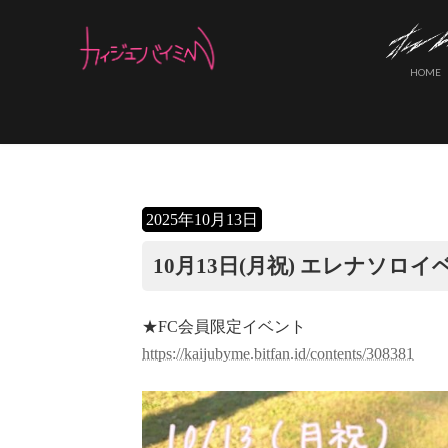
コ
ナ
ン
ビ
テ
ゲ
HOME
ン
ー
ツ
シ
へ
ョ
ス
ン
キ
に
ッ
移
2025年10月13日
プ
動
10月13日(月祝) エレナソロ
★FC会員限定イベント
https://kaijubyme.bitfan.id/contents/308381