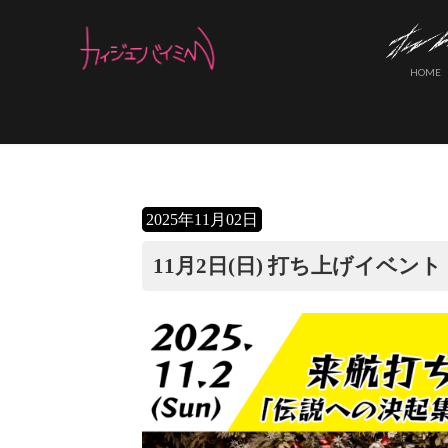
コ
ナ
ン
ビ
テ
ゲ
HOME
ン
ー
ツ
シ
へ
ョ
ス
ン
キ
に
ッ
移
2025年11月02日
プ
動
11月2日(日) 打ち上げイベント