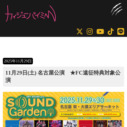
コ
ナ
ン
ビ
テ
ゲ
ン
ー
ツ
シ
へ
ョ
ス
ン
キ
に
2025年11月29日
ッ
移
プ
動
11月29日(土) 名古屋公演 ★FC遠征特典対象公
演