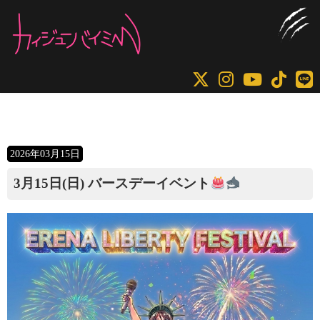
コ
ナ
ン
ビ
テ
ゲ
ン
ー
ツ
シ
へ
ョ
ス
ン
キ
に
2026年03月15日
ッ
移
プ
動
3月15日(日) バースデーイベント