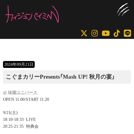
コ
ナ
ン
ビ
テ
ゲ
ン
ー
ツ
シ
へ
ョ
ス
ン
キ
に
2024年09月21日
ッ
移
プ
動
こぐまカリーPresents「Mash UP! 秋月の宴」
@ 味園ユニバース
OPEN 11:00/START 11:20
9/21(土)
18:10-18:33
LIVE
20:25-21:35
特典会