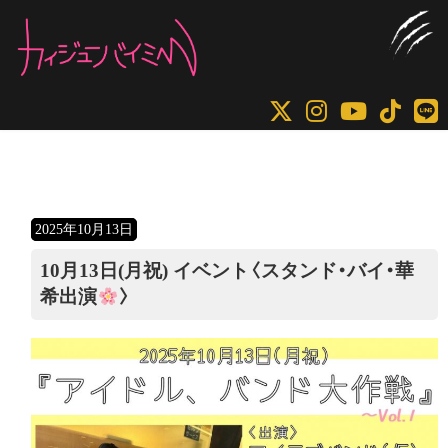
コ
ナ
ン
ビ
テ
ゲ
ン
ー
ツ
シ
へ
ョ
ス
ン
キ
に
2025年10月13日
ッ
移
プ
動
10月13日(月祝) イベント〈スタンド・バイ・華
希出演
〉